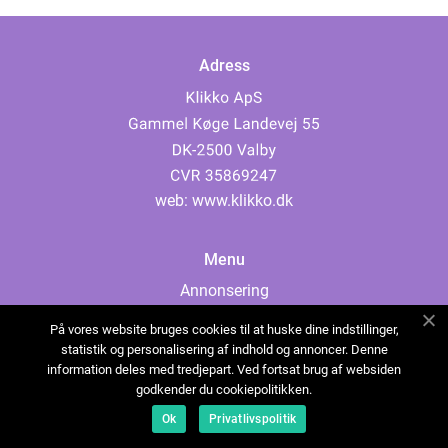
Adress
web:
www.klikko.dk
Menu
Annonsering
Om oss
På vores website bruges cookies til at huske dine indstillinger,
Cookies
statistik og personalisering af indhold og annoncer. Denne
information deles med tredjepart. Ved fortsat brug af websiden
Kontakta oss
godkender du cookiepolitikken.
Sitemap
Ok
Privatlivspolitik