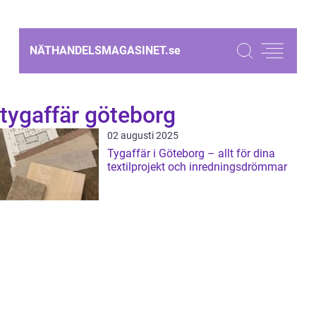
NÄTHANDELSMAGASINET.
se
tygaffär göteborg
02 augusti 2025
Tygaffär i Göteborg – allt för dina
textilprojekt och inredningsdrömmar