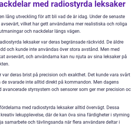
nackdelar med radiostyrda leksaker
 lång utveckling för att bli vad de är idag. Under de senaste
 avsevärt, vilket har gett användarna mer realistiska och roliga
 utmaningar och nackdelar längs vägen.
adiostyrda leksaker var deras begränsade räckvidd. De äldre
vidd och kunde inte användas över stora avstånd. Men med
at avsevärt, och användarna kan nu njuta av sina leksaker på
kten.
var deras brist på precision och exakthet. Det kunde vara svårt
ch de svarade inte alltid direkt på kommandon. Men dagens
ed avancerade styrsystem och sensorer som ger mer precision o
fördelarna med radiostyrda leksaker alltid övervägt. Dessa
kreativ lekupplevelse, där de kan öva sina färdigheter i styrning
a samarbete och tävlingsanda när flera användare deltar i