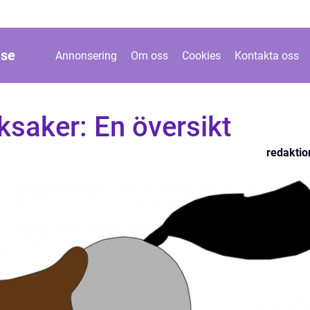
.
se
Annonsering
Om oss
Cookies
Kontakta oss
ksaker: En översikt
redaktio