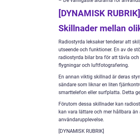
– De vanligaste åldrarna för använda
[DYNAMISK RUBRIK
Skillnader mellan oli
Radiostyrda leksaker tenderar att skil
utseende och funktioner. En av de st
radiostyrda bilar bra för att tävla o
flygningar och luftfotografering.
En annan viktig skillnad är deras st
sändare som liknar en liten fjärrkon
smarttelefon eller surfplatta. Detta ge
Förutom dessa skillnader kan radiostyr
kan vara lättare och mer hållbara än
användarupplevelse.
[DYNAMISK RUBRIK]