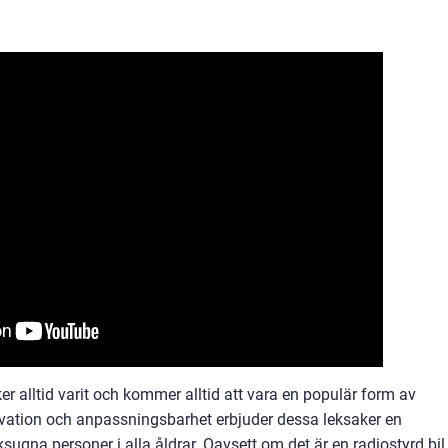
er alltid varit och kommer alltid att vara en populär form av
ovation och anpassningsbarhet erbjuder dessa leksaker en
sugna personer i alla åldrar. Oavsett om det är en radiostyrd bil,