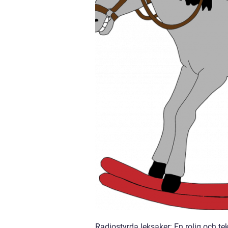
Radiostyrda leksaker: En rolig och tekn