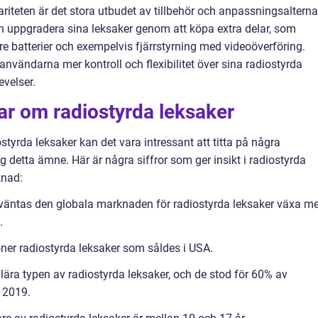
ariteten är det stora utbudet av tillbehör och anpassningsalterna
n uppgradera sina leksaker genom att köpa extra delar, som
e batterier och exempelvis fjärrstyrning med videoöverföring.
nvändarna mer kontroll och flexibilitet över sina radiostyrda
evelser.
ar om radiostyrda leksaker
tyrda leksaker kan det vara intressant att titta på några
g detta ämne. Här är några siffror som ger insikt i radiostyrda
knad:
örväntas den globala marknaden för radiostyrda leksaker växa m
.
ner radiostyrda leksaker som såldes i USA.
lära typen av radiostyrda leksaker, och de stod för 60% av
r 2019.