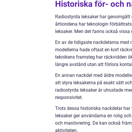
Historiska för- och 
Radiostyrda leksaker har genomgått en
årtiondena har teknologin förbättrats
leksaker. Men det fanns också vissa
En av de tidigaste nackdelarna med r
modellerna hade oftast en kort räck
teknikens framsteg har räckvidden ök
längre avstånd utan att förlora konta
En annan nackdel med äldre modeller 
att styra leksakerna på exakt sätt o
radiostyrda leksaker är utrustade m
responsivitet.
Trots dessa historiska nackdelar har 
leksaker ger användarna en rolig och 
och manövrering. De kan också främj
aktiviteten.