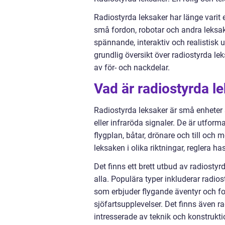
Radiostyrda leksaker har länge varit
små fordon, robotar och andra leksak
spännande, interaktiv och realistisk 
grundlig översikt över radiostyrda le
av för- och nackdelar.
Vad är radiostyrda le
Radiostyrda leksaker är små enheter 
eller infraröda signaler. De är utforma
flygplan, båtar, drönare och till oc
leksaken i olika riktningar, reglera h
Det finns ett brett utbud av radiostyr
alla. Populära typer inkluderar radios
som erbjuder flygande äventyr och fo
sjöfartsupplevelser. Det finns även r
intresserade av teknik och konstrukti