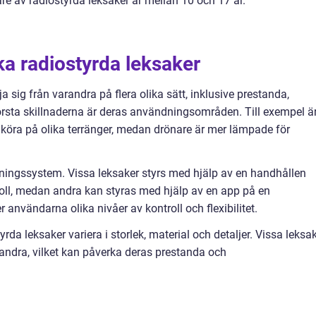
re av radiostyrda leksaker är mellan 10 och 17 år.
]
ka radiostyrda leksaker
ja sig från varandra på flera olika sätt, inklusive prestanda,
örsta skillnaderna är deras användningsområden. Till exempel ä
ch köra på olika terränger, medan drönare är mer lämpade för
yrningssystem. Vissa leksaker styrs med hjälp av en handhållen
troll, medan andra kan styras med hjälp av en app på en
r användarna olika nivåer av kontroll och flexibilitet.
da leksaker variera i storlek, material och detaljer. Vissa leksa
 andra, vilket kan påverka deras prestanda och