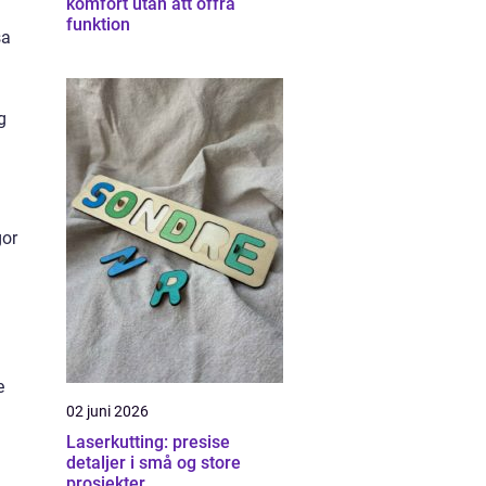
komfort utan att offra
funktion
sa
g
gor
e
02 juni 2026
Laserkutting: presise
detaljer i små og store
prosjekter