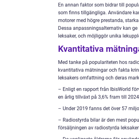
En annan faktor som bidrar till popul
som finns tillgängliga. Användare ka
motorer med högre prestanda, starkar
Dessa anpassningsalternativ kan ge a
leksaker, och möjliggör unika lekuppl
Kvantitativa mätning
Med tanke på populariteten hos radios
kvantitativa mätningar och fakta krin
leksakers omfattning och deras mar
– Enligt en rapport från IbisWorld f
en årlig tillväxt på 3,6% fram till 2024
– Under 2019 fanns det över 57 miljo
– Radiostyrda bilar är den mest popu
försäljningen av radiostyrda leksake