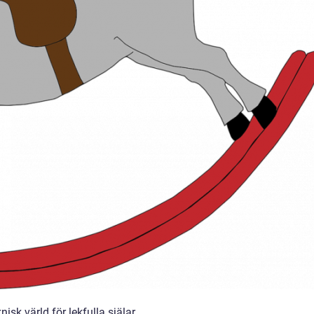
isk värld för lekfulla själar