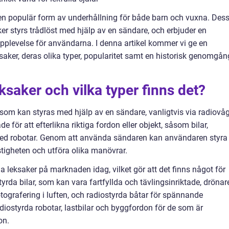
 en populär form av underhållning för både barn och vuxna. Des
er styrs trådlöst med hjälp av en sändare, och erbjuder en
upplevelse för användarna. I denna artikel kommer vi ge en
ksaker, deras olika typer, popularitet samt en historisk genomgån
ksaker och vilka typer finns det?
som kan styras med hjälp av en sändare, vanligtvis via radiovå
de för att efterlikna riktiga fordon eller objekt, såsom bilar,
h med robotar. Genom att använda sändaren kan användaren styra
astigheten och utföra olika manövrar.
da leksaker på marknaden idag, vilket gör att det finns något för
tyrda bilar, som kan vara fartfyllda och tävlingsinriktade, drönar
tografering i luften, och radiostyrda båtar för spännande
adiostyrda robotar, lastbilar och byggfordon för de som är
on.