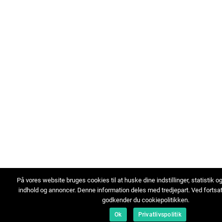
På vores website bruges cookies til at huske dine indstillinger, statistik o
indhold og annoncer. Denne information deles med tredjepart. Ved fortsa
godkender du cookiepolitikken.
Ok
Privatlivspolitik