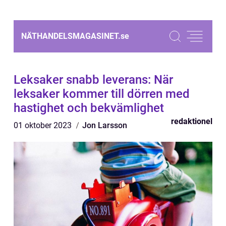
NÄTHANDELSMAGASINET.
se
Leksaker snabb leverans: När
leksaker kommer till dörren med
hastighet och bekvämlighet
redaktionel
01 oktober 2023
Jon Larsson