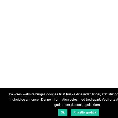
På vores website bruges cookies til at huske dine indstillinger, statistik o
indhold og annoncer. Denne information deles med tredjepart. Ved fortsa
godkender du cookiepolitikken.
Ok
Privatlivspolitik