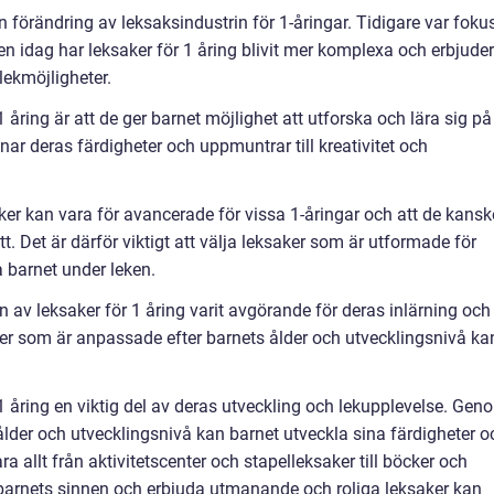
n förändring av leksaksindustrin för 1-åringar. Tidigare var foku
n idag har leksaker för 1 åring blivit mer komplexa och erbjuder
 lekmöjligheter.
åring är att de ger barnet möjlighet att utforska och lära sig på
anar deras färdigheter och uppmuntrar till kreativitet och
ker kan vara för avancerade för vissa 1-åringar och att de kansk
t. Det är därför viktigt att välja leksaker som är utformade för
barnet under leken.
en av leksaker för 1 åring varit avgörande för deras inlärning och
er som är anpassade efter barnets ålder och utvecklingsnivå ka
 åring en viktig del av deras utveckling och lekupplevelse. Gen
 ålder och utvecklingsnivå kan barnet utveckla sina färdigheter o
a allt från aktivitetscenter och stapelleksaker till böcker och
barnets sinnen och erbjuda utmanande och roliga leksaker kan