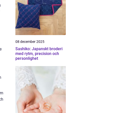
s
08 december 2025
Sashiko: Japanskt broderi
e
med rytm, precision och
personlighet
n
om
ch