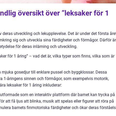
dlig översikt över ”leksaker för 1
av deras utveckling och lekupplevelse. Det är under det första åre
mkring sig och utveckla sina färdigheter och förmågor. Därför är
betydelse för deras inlärning och utveckling.
er för 1 åring” – vad det är, vilka typer som finns, vilka som är
ån mjuka gosedjur till enklare pussel och byggklossar. Dessa
era 1-åringens sinnen och förmågor, som exempelvis motorik,
a leksaker för 1 åring inkluderar:
r utformade som en interaktiv plattform där barnet kan trycka på
ör att få ljus att blinka, musik att spelas eller figurer att röra på
stimulera barnets finmotoriska färdigheter och ökar deras förståel