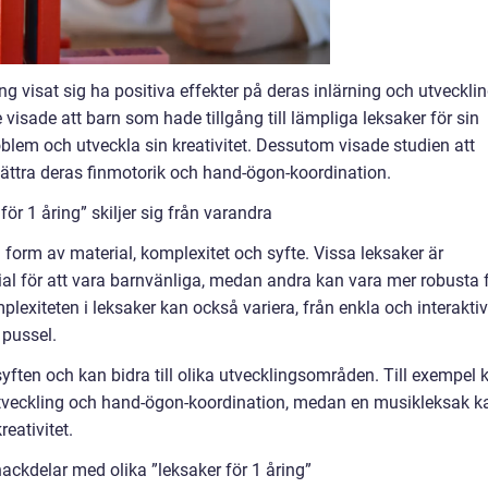
ing visat sig ha positiva effekter på deras inlärning och utvecklin
visade att barn som hade tillgång till lämpliga leksaker för sin
blem och utveckla sin kreativitet. Dessutom visade studien att
örbättra deras finmotorik och hand-ögon-koordination.
ör 1 åring” skiljer sig från varandra
 i form av material, komplexitet och syfte. Vissa leksaker är
ial för att vara barnvänliga, medan andra kan vara mer robusta 
mplexiteten i leksaker kan också variera, från enkla och interakti
 pussel.
syften och kan bidra till olika utvecklingsområden. Till exempel 
utveckling och hand-ögon-koordination, medan en musikleksak k
eativitet.
ackdelar med olika ”leksaker för 1 åring”