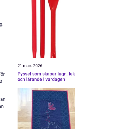
g.
21 mars 2026
Pyssel som skapar lugn, lek
för
och lärande i vardagen
va
kan
an