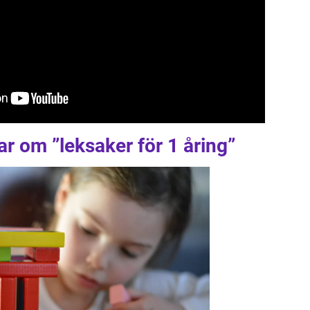
ar om ”leksaker för 1 åring”