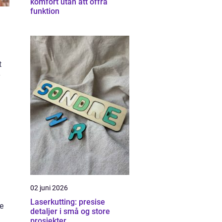
komfort utan att offra
funktion
t
02 juni 2026
Laserkutting: presise
se
detaljer i små og store
prosjekter