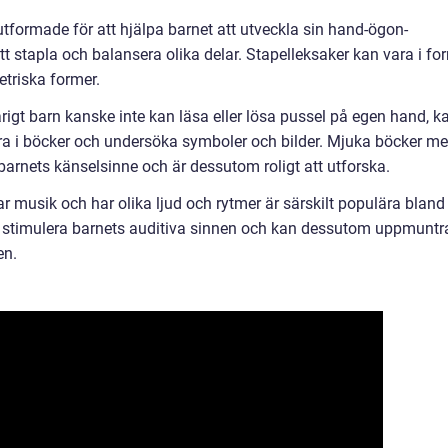
utformade för att hjälpa barnet att utveckla sin hand-ögon-
t stapla och balansera olika delar. Stapelleksaker kan vara i fo
etriska former.
rigt barn kanske inte kan läsa eller lösa pussel på egen hand, k
dra i böcker och undersöka symboler och bilder. Mjuka böcker m
barnets känselsinne och är dessutom roligt att utforska.
 musik och har olika ljud och rytmer är särskilt populära bland 
 att stimulera barnets auditiva sinnen och kan dessutom uppmuntr
en.