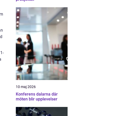
rm
an
ed
1-
a
10 maj 2026
Konferens dalarna där
möten blir upplevelser