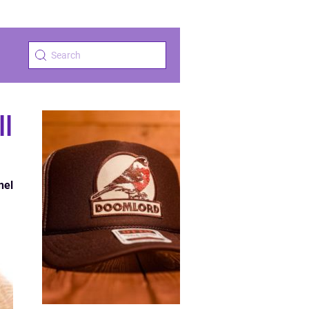
ll
nel