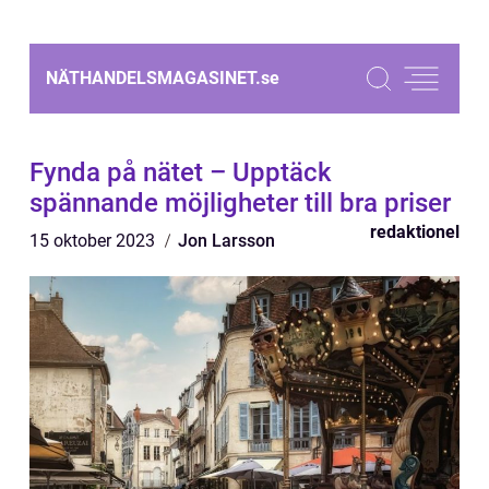
NÄTHANDELSMAGASINET.
se
Fynda på nätet – Upptäck
spännande möjligheter till bra priser
redaktionel
15 oktober 2023
Jon Larsson