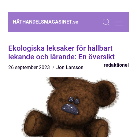
NÄTHANDELSMAGASINET.
se
Ekologiska leksaker för hållbart
lekande och lärande: En översikt
redaktionel
26 september 2023
Jon Larsson