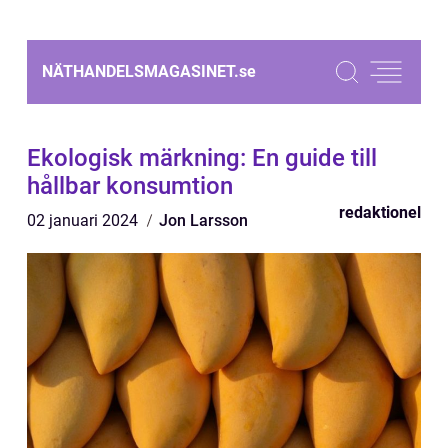
NÄTHANDELSMAGASINET.
se
Ekologisk märkning: En guide till
hållbar konsumtion
redaktionel
02 januari 2024
Jon Larsson