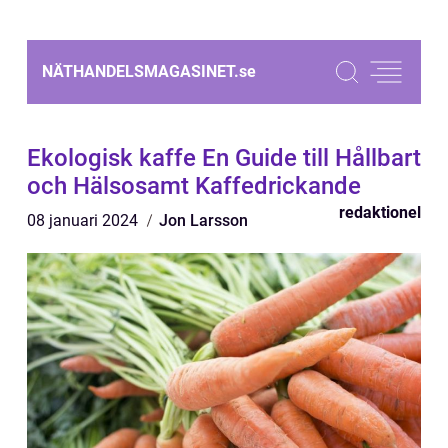
NÄTHANDELSMAGASINET.
se
Ekologisk kaffe En Guide till Hållbart
och Hälsosamt Kaffedrickande
redaktionel
08 januari 2024
Jon Larsson