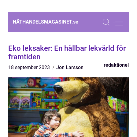
NÄTHANDELSMAGASINET.
se
Eko leksaker: En hållbar lekvärld för
framtiden
redaktionel
18 september 2023
Jon Larsson