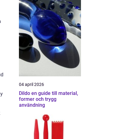
a
ud
04 april 2026
Dildo en guide till material,
ay
former och trygg
användning
k