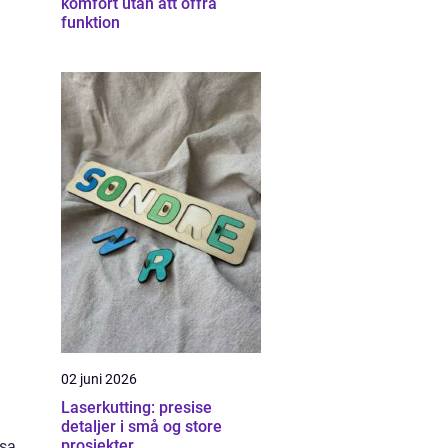
komfort utan att offra
funktion
02 juni 2026
Laserkutting: presise
detaljer i små og store
prosjekter
ssa