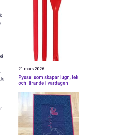
k
e
på
21 mars 2026
,
Pyssel som skapar lugn, lek
de
och lärande i vardagen
r
.