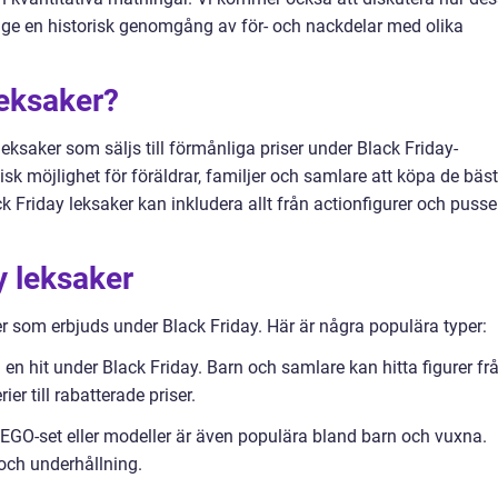
ch ge en historisk genomgång av för- och nackdelar med olika
leksaker?
 leksaker som säljs till förmånliga priser under Black Friday-
isk möjlighet för föräldrar, familjer och samlare att köpa de bäs
ack Friday leksaker kan inkludera allt från actionfigurer och pusse
.
y leksaker
er som erbjuds under Black Friday. Här är några populära typer:
id en hit under Black Friday. Barn och samlare kan hitta figurer fr
ier till rabatterade priser.
EGO-set eller modeller är även populära bland barn och vuxna.
 och underhållning.