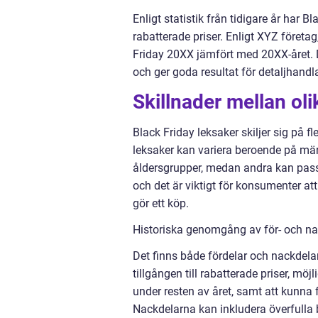
Enligt statistik från tidigare år har Bl
rabatterade priser. Enligt XYZ föret
Friday 20XX jämfört med 20XX-året. D
och ger goda resultat för detaljhandl
Skillnader mellan oli
Black Friday leksaker skiljer sig på fl
leksaker kan variera beroende på märke
åldersgrupper, medan andra kan passa 
och det är viktigt för konsumenter at
gör ett köp.
Historiska genomgång av för- och na
Det finns både fördelar och nackdela
tillgången till rabatterade priser, mö
under resten av året, samt att kunna fö
Nackdelarna kan inkludera överfulla 