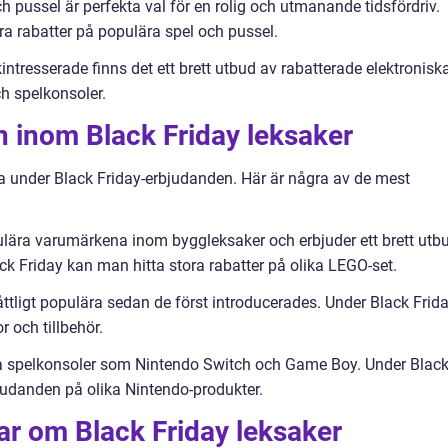
ch pussel är perfekta val för en rolig och utmanande tidsfördriv.
ra rabatter på populära spel och pussel.
kintresserade finns det ett brett utbud av rabatterade elektronisk
ch spelkonsoler.
 inom Black Friday leksaker
a under Black Friday-erbjudanden. Här är några av de mest
lära varumärkena inom byggleksaker och erbjuder ett brett utb
lack Friday kan man hitta stora rabatter på olika LEGO-set.
åttligt populära sedan de först introducerades. Under Black Frid
 och tillbehör.
ina spelkonsoler som Nintendo Switch och Game Boy. Under Blac
judanden på olika Nintendo-produkter.
ar om Black Friday leksaker