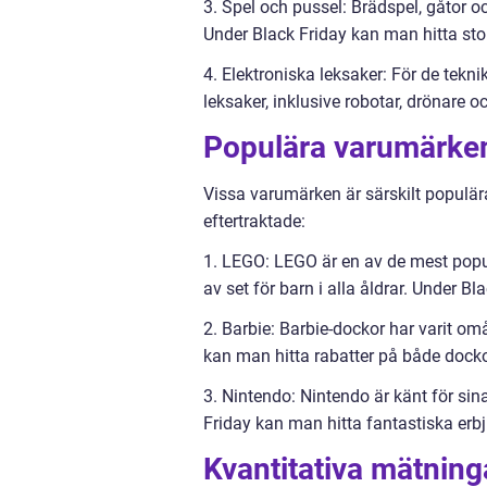
3. Spel och pussel: Brädspel, gåtor o
Under Black Friday kan man hitta sto
4. Elektroniska leksaker: För de tekni
leksaker, inklusive robotar, drönare o
Populära varumärken
Vissa varumärken är särskilt populär
eftertraktade:
1. LEGO: LEGO är en av de mest popu
av set för barn i alla åldrar. Under B
2. Barbie: Barbie-dockor har varit om
kan man hitta rabatter på både dockor
3. Nintendo: Nintendo är känt för s
Friday kan man hitta fantastiska erb
Kvantitativa mätning