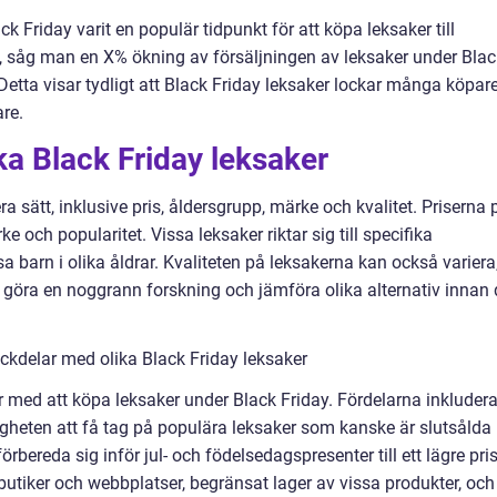
ack Friday varit en populär tidpunkt för att köpa leksaker till
ag, såg man en X% ökning av försäljningen av leksaker under Blac
etta visar tydligt att Black Friday leksaker lockar många köpar
are.
ka Black Friday leksaker
era sätt, inklusive pris, åldersgrupp, märke och kvalitet. Priserna 
 och popularitet. Vissa leksaker riktar sig till specifika
barn i olika åldrar. Kvaliteten på leksakerna kan också variera
t göra en noggrann forskning och jämföra olika alternativ innan 
ckdelar med olika Black Friday leksaker
r med att köpa leksaker under Black Friday. Fördelarna inkludera
jligheten att få tag på populära leksaker som kanske är slutsålda
rbereda sig inför jul- och födelsedagspresenter till ett lägre pris
butiker och webbplatser, begränsat lager av vissa produkter, och