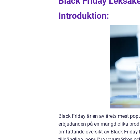
Black Friday Leksake
Introduktion:
Black Friday är en av årets mest po
erbjudanden på en mängd olika produk
omfattande översikt av Black Friday l
tillgängliga, populära varumärken oc