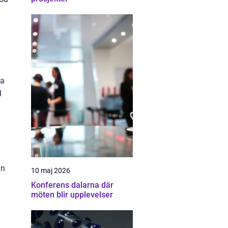
ta
l
ån
10 maj 2026
Konferens dalarna där
möten blir upplevelser