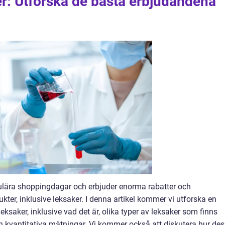
r: Utforska de bästa erbjudandena
pulära shoppingdagar och erbjuder enorma rabatter och
ter, inklusive leksaker. I denna artikel kommer vi utforska en
eksaker, inklusive vad det är, olika typer av leksaker som finns
h kvantitativa mätningar. Vi kommer också att diskutera hur de