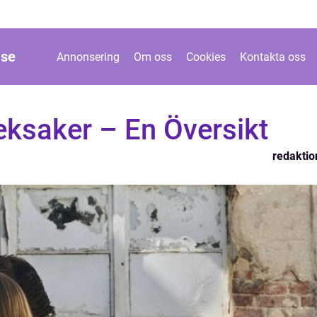
.
se
Annonsering
Om oss
Cookies
Kontakta oss
eksaker – En Översikt
redaktio